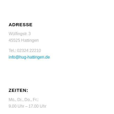
ADRESSE
Wülfingstr. 3
45525 Hattingen
Tel.: 02324 22210
info@hug-hattingen.de
ZEITEN:
Mo., Di., Do., Fr.:
9.00 Uhr – 17.00 Uhr